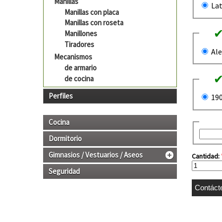
Manillas
Lat
Manillas con placa
Manillas con roseta
Manillones
Tiradores
Ale
Mecanismos
de armario
de cocina
Perfiles
19
Cocina
Dormitorio
Gimnasios / Vestuarios / Aseos
Cantidad:
Seguridad