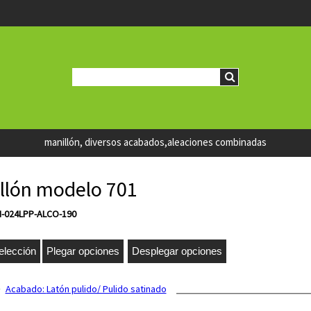
manillón, diversos acabados,aleaciones combinadas
llón modelo 701
N-024LPP-ALCO-190
Acabado:
Latón pulido/ Pulido satinado