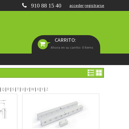
910 88 15 40
acceder
registrarse
CARRITO:
Ahora en su carrito: 0 ítems
|
Q
|
R
|
S
|
T
|
U
|
V
|
W
|
X
|
Y
|
Z