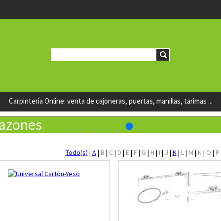
Carpintería Online: venta de cajoneras, puertas, manillas, tarimas ...
azones
Todo(s)
|
A
|
B
|
C
|
D
|
E
|
F
|
G
|
H
|
I
|
J
|
K
|
L
|
M
|
N
|
O
|
P