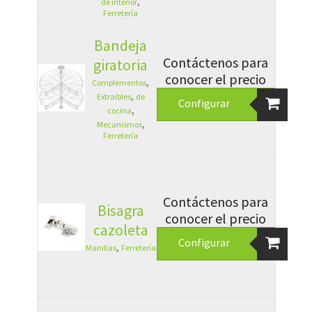
,
de interior
Ferretería
Bandeja
Contáctenos para
giratoria
conocer el precio
,
Complementos
,
Extraibles
de
Configurar
,
cocina
,
Mecanismos
Ferretería
Contáctenos para
Bisagra
conocer el precio
cazoleta
Configurar
,
Manillas
Ferretería