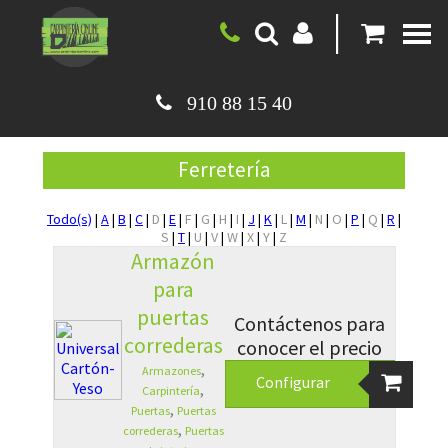
|
910 88 15 40
Ferretería
Todo(s)
|
A
|
B
|
C
|
D
|
E
|
F
|
G
|
H
|
I
|
J
|
K
|
L
|
M
|
N
|
O
|
P
|
Q
|
R
|
S
|
T
|
U
|
V
|
W
|
X
|
Y
|
Z
Armazón
para
puertas
Contáctenos para
correderas
conocer el precio
,
Armazones
Configurar
,
Carpintería
,
Puertas
Puertas
,
correderas
Puertas