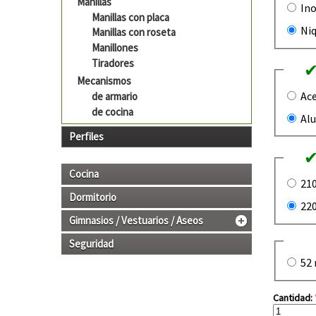
Manillas
Ino
Manillas con placa
Niq
Manillas con roseta
Manillones
Tiradores
Mecanismos
Ace
de armario
de cocina
Alu
Perfiles
Cocina
21
Dormitorio
22
Gimnasios / Vestuarios / Aseos
Seguridad
52
Cantidad: