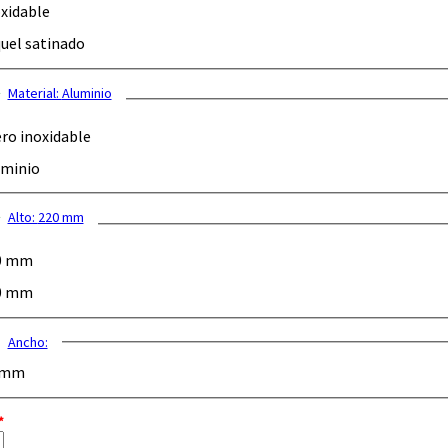
xidable
uel satinado
Material:
Aluminio
ro inoxidable
minio
Alto:
220 mm
0 mm
0 mm
Ancho:
 mm
*