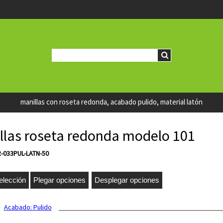
manillas con roseta redonda, acabado pulido, material latón
llas roseta redonda modelo 101
R-033PUL-LATN-50
Acabado:
Pulido