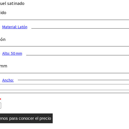
uel satinado
ido
Material:
Latón
tón
Alto:
50 mm
 mm
Ancho:
*