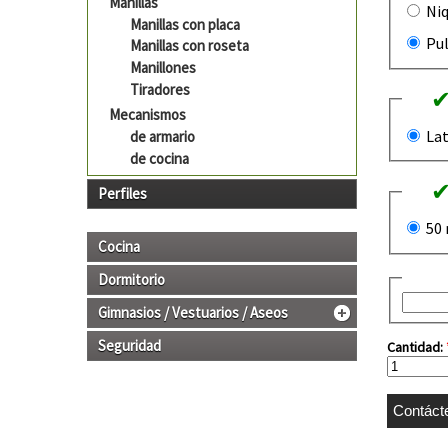
Manillas
Niq
Manillas con placa
Pul
Manillas con roseta
Manillones
Tiradores
Mecanismos
La
de armario
de cocina
Perfiles
50
Cocina
Dormitorio
Gimnasios / Vestuarios / Aseos
Seguridad
Cantidad: