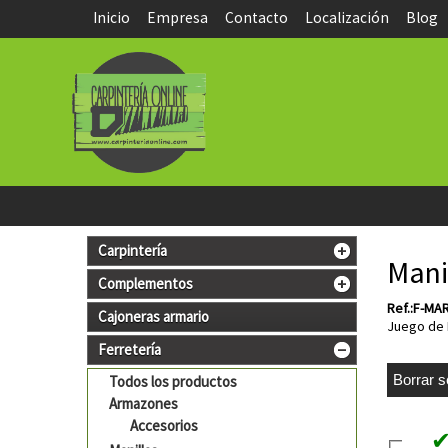
Inicio
Empresa
Contacto
Localización
Blog
Carpintería
Mani
Complementos
Ref.:F-MA
Cajoneras armario
Juego de 
Ferretería
Todos los productos
Armazones
Accesorios