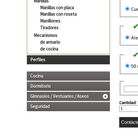
Manillas
Manillas con placa
Cu
Manillas con roseta
Manillones
Tiradores
Mecanismos
Ale
de armario
de cocina
Perfiles
50
Cocina
Dormitorio
Gimnasios / Vestuarios / Aseos
Cantidad:
Seguridad