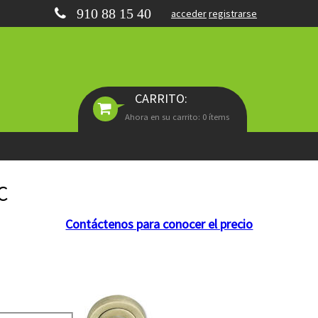
910 88 15 40
acceder
registrarse
CARRITO:
Ahora en su carrito: 0 ítems
C
Contáctenos para conocer el precio