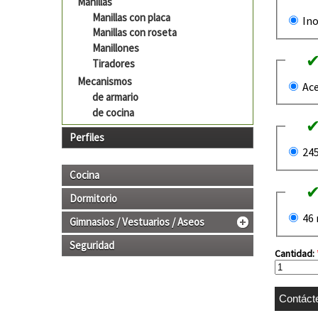
Manillas
Manillas con placa
Ino
Manillas con roseta
Manillones
Tiradores
Mecanismos
Ace
de armario
de cocina
Perfiles
24
Cocina
Dormitorio
46
Gimnasios / Vestuarios / Aseos
Seguridad
Cantidad: