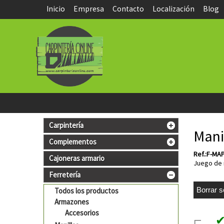
Inicio
Empresa
Contacto
Localización
Blog
Carpintería
Mani
Complementos
Ref.:F-MA
Cajoneras armario
Juego de 
Ferretería
Todos los productos
Armazones
Accesorios