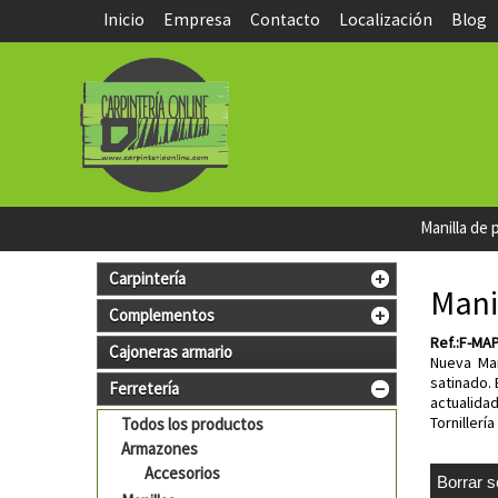
Inicio
Empresa
Contacto
Localización
Blog
Manilla de 
Carpintería
Mani
Complementos
Ref.:F-MA
Cajoneras armario
Nueva Man
satinado.
Ferretería
actualida
Tornillería
Todos los productos
Armazones
Accesorios