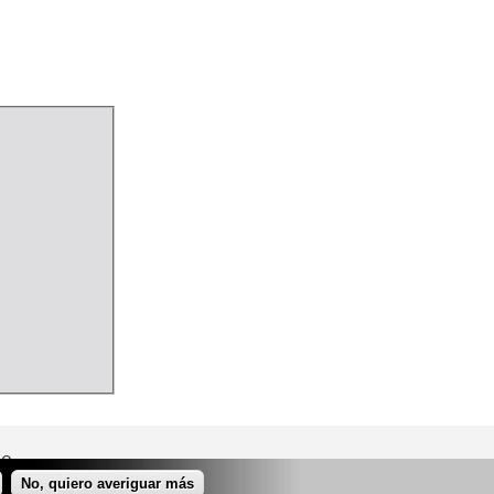
AQ
pisode S.L.
No, quiero averiguar más