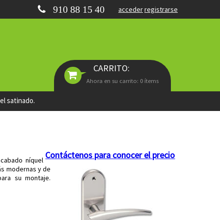
910 88 15 40
acceder
registrarse
CARRITO:
Ahora en su carrito: 0 ítems
el satinado.
Contáctenos para conocer el precio
acabado níquel
más modernas y de
para su montaje.