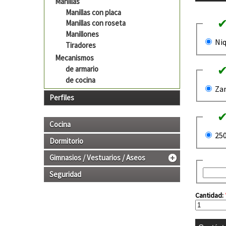
Manillas
Manillas con placa
Manillas con roseta
Manillones
Niq
Tiradores
Mecanismos
de armario
de cocina
Za
Perfiles
Cocina
25
Dormitorio
Gimnasios / Vestuarios / Aseos
Seguridad
Cantidad: