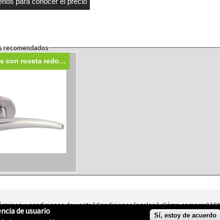
s recomendados
as con roseta redonda modelo 330
érminos y condiciones de venta
|
Condiciones legales
|
¿Cómo comprar?
|
F
ncia de usuario
e eCommerce v0.125.1/t0.64.1/mt es un producto desarrollado por
Second E
Sí, estoy de acuerdo