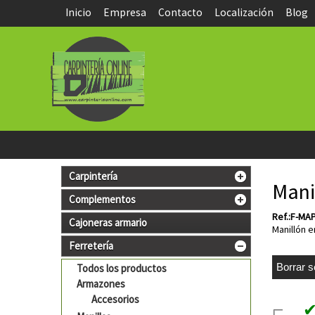
Inicio
Empresa
Contacto
Localización
Blog
Carpintería
Mani
Complementos
Ref.:F-MA
Cajoneras armario
Manillón 
Ferretería
Todos los productos
Armazones
Accesorios