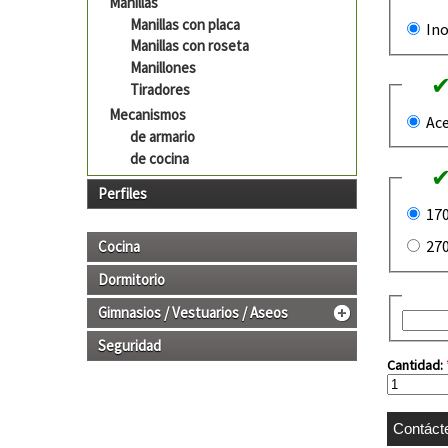
Manillas
Manillas con placa
Ino
Manillas con roseta
Manillones
Tiradores
Mecanismos
Ace
de armario
de cocina
Perfiles
17
27
Cocina
Dormitorio
Gimnasios / Vestuarios / Aseos
Seguridad
Cantidad: