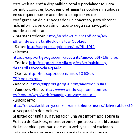
esta web no estén disponibles total o parcialmente. Para
permitir, conocer, bloquear o eliminar las cookies instaladas
en su equipo puede acceder a las opciones de
configuración de su navegador. En concreto, para obtener
más información de cómo hacerlo según su navegador
puede acceder a:
- Internet Explorer:
http://windows.microsoft.com/es-
ES/windows-vista/Block-or-allow-Cookies
- Safari:
http://support.apple.com/kb/PH11913
- Chrome:
https://support.google.com/accounts/answer/61416?hl=es
- Firefox:
http://support.mozilla.org/es/kb/habilitar-y-
deshabilitar-cookies-que-lo...
- Opera:
http://help.opera.com/Linux/10.60/es-
ES/cookies.html
- Android:
http://support.google.com/android/?hl=es
- Windows Phone:
http://www.windowsphone.com/es-
es/how-to/wp7/web/changing-privacy-and-ot...
- Blackberry:
http://docs.blackberry.com/en/smartphone_users/deliverables/320
4. Aceptación de Cookies
Si usted continúa su navegación una vez informado sobre la
Política de Cookies, entenderemos que acepta la utilización
de las cookies por parte de esta web y sus aplicaciones.
Esta web le agradece que consienta la aceptación de